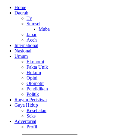
Home
Daerah
Tv
Sumsel
Muba
Jabar
Aceh
International
Nasional
Umum
Ekonomi
Fakta Unik
Hukum
Opini
Otomotif
Pendidikan
Politik
Ragam Peristiwa
Gaya Hidup
Kesehatan
Seks
Advertorial
Profil