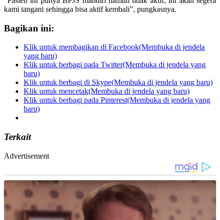
“Pasien ini punya BPJS mandiri namun tidak aktif, ini akan segera
kami tangani sehingga bisa aktif kembali”, pungkasnya.
Bagikan ini:
Klik untuk membagikan di Facebook(Membuka di jendela
yang baru)
Klik untuk berbagi pada Twitter(Membuka di jendela yang
baru)
Klik untuk berbagi di Skype(Membuka di jendela yang baru)
Klik untuk mencetak(Membuka di jendela yang baru)
Klik untuk berbagi pada Pinterest(Membuka di jendela yang
baru)
Terkait
Advertisement