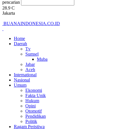
pencarian
28.9
C
Jakarta
BUANAINDONESIA.CO.ID
Home
Daerah
Tv
Sumsel
Muba
Jabar
Aceh
International
Nasional
Umum
Ekonomi
Fakta Unik
Hukum
Opini
Otomotif
Pendidikan
Politik
Ragam Peristiwa