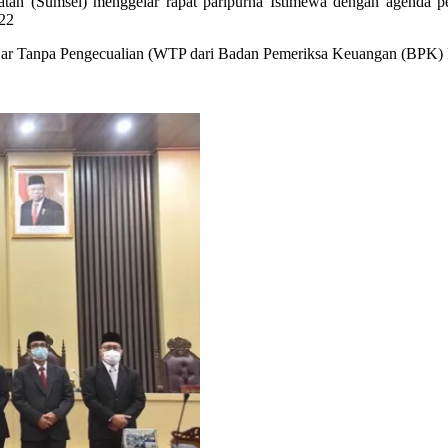
tan (Sumsel) menggelar rapat paripurna Istimewa dengan agenda p
22
ajar Tanpa Pengecualian (WTP dari Badan Pemeriksa Keuangan (BPK) R