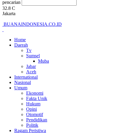
pencarian
32.8
C
Jakarta
BUANAINDONESIA.CO.ID
Home
Daerah
Tv
Sumsel
Muba
Jabar
Aceh
International
Nasional
Umum
Ekonomi
Fakta Unik
Hukum
Opini
Otomotif
Pendidikan
Politik
Ragam Peristiwa