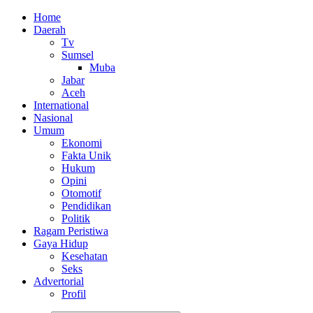
Home
Daerah
Tv
Sumsel
Muba
Jabar
Aceh
International
Nasional
Umum
Ekonomi
Fakta Unik
Hukum
Opini
Otomotif
Pendidikan
Politik
Ragam Peristiwa
Gaya Hidup
Kesehatan
Seks
Advertorial
Profil