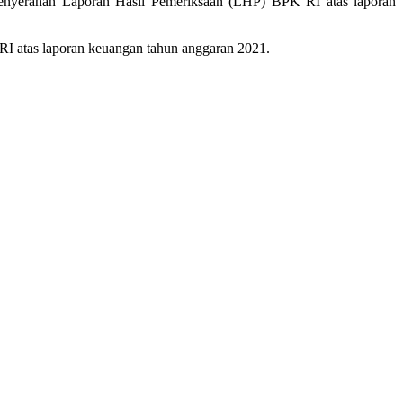
enyerahan Laporan Hasil Pemeriksaan (LHP) BPK RI atas laporan
I atas laporan keuangan tahun anggaran 2021.