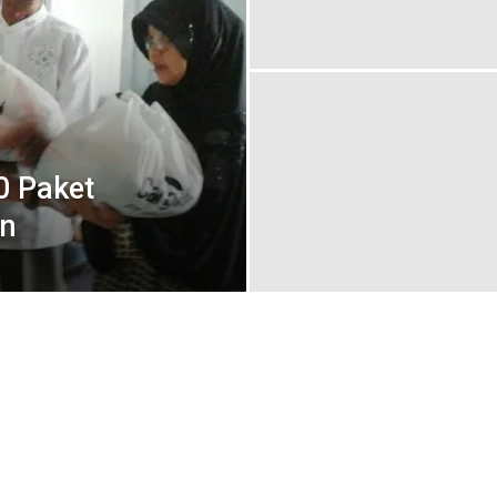
0 Paket
in