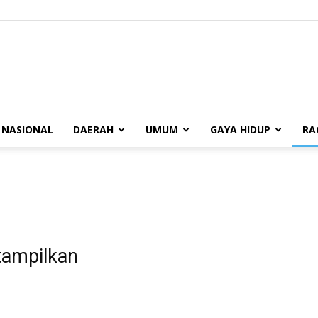
BUANASUMSEL.COM
NASIONAL
DAERAH
UMUM
GAYA HIDUP
RA
tampilkan