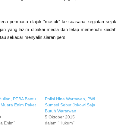
karena pembaca diajak “masuk” ke suasana kegiatan sejak
ringan yang lazim dipakai media dan tetap memenuhi kaidah
 atau sekadar menyalin siaran pers.
ulian, PTBA Bantu
Polisi Hina Wartawan, PWI
 Muara Enim Paket
Sumsel Sebut Jokowi Saja
Butuh Wartawan
0
5 Oktober 2015
a Enim"
dalam "Hukum"