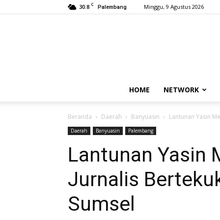
C
30.8
Minggu, 9 Agustus 2026
Palembang
HOME
NETWORK
Beranda
Daerah
Banyuasin
Lantunan Yasin Me
Daerah
Banyuasin
Palembang
Lantunan Yasin
Jurnalis Berteku
Sumsel