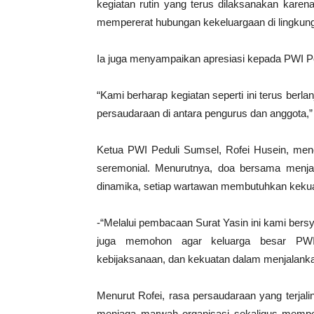
kegiatan rutin yang terus dilaksanakan kare
mempererat hubungan kekeluargaan di lingku
Ia juga menyampaikan apresiasi kepada PWI Pe
“Kami berharap kegiatan seperti ini terus berla
persaudaraan di antara pengurus dan anggota,”
Ketua PWI Peduli Sumsel, Rofei Husein, me
seremonial. Menurutnya, doa bersama menjadi
dinamika, setiap wartawan membutuhkan kekua
-“Melalui pembacaan Surat Yasin ini kami bers
juga memohon agar keluarga besar PWI 
kebijaksanaan, dan kekuatan dalam menjalanka
Menurut Rofei, rasa persaudaraan yang terjal
menjaga marwah organisasi sekaligus memp