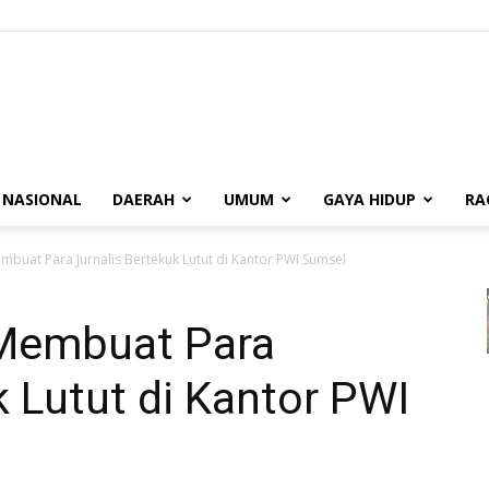
BUANASUMSEL.COM
NASIONAL
DAERAH
UMUM
GAYA HIDUP
RA
mbuat Para Jurnalis Bertekuk Lutut di Kantor PWI Sumsel
 Membuat Para
k Lutut di Kantor PWI