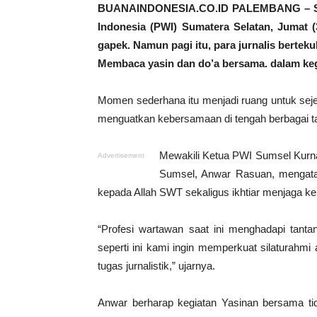
BUANAINDONESIA.CO.ID PALEMBANG – Suas
Indonesia (PWI) Sumatera Selatan, Jumat (
gapek. Namun pagi itu, para jurnalis berteku
Membaca yasin dan do’a bersama. dalam keg
Momen sederhana itu menjadi ruang untuk seje
menguatkan kebersamaan di tengah berbagai ta
Mewakili Ketua PWI Sumsel Kurna
Advertisement
Sumsel, Anwar Rasuan, mengata
kepada Allah SWT sekaligus ikhtiar menjaga ke
“Profesi wartawan saat ini menghadapi tanta
seperti ini kami ingin memperkuat silaturahm
tugas jurnalistik,” ujarnya.
Anwar berharap kegiatan Yasinan bersama tid