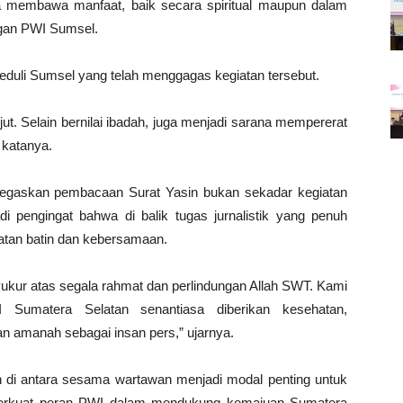
na membawa manfaat, baik secara spiritual maupun dalam
ngan PWI Sumsel.
duli Sumsel yang telah menggagas kegiatan tersebut.
njut. Selain bernilai ibadah, juga menjadi sarana mempererat
 katanya.
negaskan pembacaan Surat Yasin bukan sekadar kegiatan
 pengingat bahwa di balik tugas jurnalistik yang penuh
tan batin dan kebersamaan.
yukur atas segala rahmat dan perlindungan Allah SWT. Kami
Sumatera Selatan senantiasa diberikan kesehatan,
n amanah sebagai insan pers,” ujarnya.
in di antara sesama wartawan menjadi modal penting untuk
erkuat peran PWI dalam mendukung kemajuan Sumatera