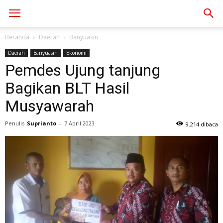
Beranda
Daerah
Banyuasin
Daerah
Banyuasin
Ekonomi
Pemdes Ujung tanjung
Bagikan BLT Hasil
Musyawarah
Penulis
Suprianto
-
7 April 2023
9.214 dibaca