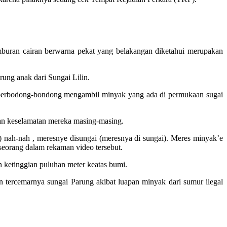
emburan cairan berwarna pekat yang belakangan diketahui merupakan
ung anak dari Sungai Lilin.
an berbodong-bondong mengambil minyak yang ada di permukaan sugai
an keselamatan mereka masing-masing.
) nah-nah , meresnye disungai (meresnya di sungai). Meres minyak’e
p seorang dalam rekaman video tersebut.
 ketinggian puluhan meter keatas bumi.
tercemarnya sungai Parung akibat luapan minyak dari sumur ilegal