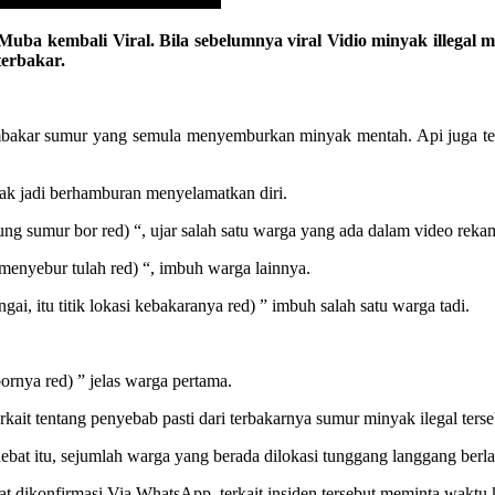
mbali Viral. Bila sebelumnya viral Vidio minyak illegal menc
terbakar.
embakar sumur yang semula menyemburkan minyak mentah. Api juga te
ak jadi berhamburan menyelamatkan diri.
g sumur bor red) “, ujar salah satu warga yang ada dalam video rekam
enyebur tulah red) “, imbuh warga lainnya.
ai, itu titik lokasi kebakaranya red) ” imbuh salah satu warga tadi.
ornya red) ” jelas warga pertama.
erkait tentang penyebab pasti dari terbakarnya sumur minyak ilegal ter
ebat itu, sejumlah warga yang berada dilokasi tunggang langgang berl
 dikonfirmasi Via WhatsApp, terkait insiden tersebut meminta waktu