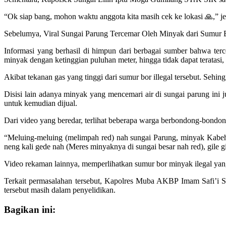
“Ok siap bang, mohon waktu anggota kita masih cek ke lokasi 🙏,” 
Sebelumya, Viral Sungai Parung Tercemar Oleh Minyak dari Sumur
Informasi yang berhasil di himpun dari berbagai sumber bahwa ter
minyak dengan ketinggian puluhan meter, hingga tidak dapat teratasi, 
Akibat tekanan gas yang tinggi dari sumur bor illegal tersebut. Se
Disisi lain adanya minyak yang mencemari air di sungai parung in
untuk kemudian dijual.
Dari video yang beredar, terlihat beberapa warga berbondong-bon
“Meluing-meluing (melimpah red) nah sungai Parung, minyak Kabeh (
neng kali gede nah (Meres minyaknya di sungai besar nah red), gile gil
Video rekaman lainnya, memperlihatkan sumur bor minyak ilegal yang
Terkait permasalahan tersebut, Kapolres Muba AKBP Imam Safi’i S
tersebut masih dalam penyelidikan.
Bagikan ini: