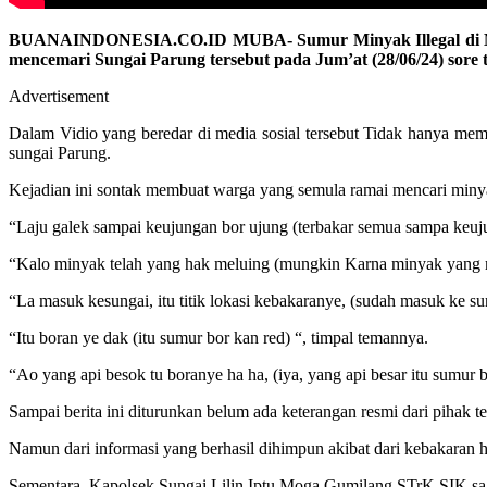
BUANAINDONESIA.CO.ID MUBA- Sumur Minyak Illegal di Muba ke
mencemari Sungai Parung tersebut pada Jum’at (28/06/24) sore 
Advertisement
Dalam Vidio yang beredar di media sosial tersebut Tidak hanya m
sungai Parung.
Kejadian ini sontak membuat warga yang semula ramai mencari miny
“Laju galek sampai keujungan bor ujung (terbakar semua sampa keujun
“Kalo minyak telah yang hak meluing (mungkin Karna minyak yang m
“La masuk kesungai, itu titik lokasi kebakaranye, (sudah masuk ke sung
“Itu boran ye dak (itu sumur bor kan red) “, timpal temannya.
“Ao yang api besok tu boranye ha ha, (iya, yang api besar itu sumur b
Sampai berita ini diturunkan belum ada keterangan resmi dari pihak t
Namun dari informasi yang berhasil dihimpun akibat dari kebakaran h
Sementara, Kapolsek Sungai Lilin Iptu Moga Gumilang STrK SIK saat