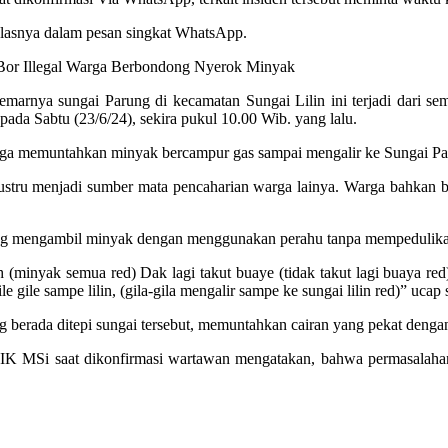
jelasnya dalam pesan singkat WhatsApp.
 Bor Illegal Warga Berbondong Nyerok Minyak
cemarnya sungai Parung di kecamatan Sungai Lilin ini terjadi dari s
pada Sabtu (23/6/24), sekira pukul 10.00 Wib. yang lalu.
hingga memuntahkan minyak bercampur gas sampai mengalir ke Sungai Par
i justru menjadi sumber mata pencaharian warga lainya. Warga bahk
dong mengambil minyak dengan menggunakan perahu tanpa mempedulik
minyak semua red) Dak lagi takut buaye (tidak takut lagi buaya red
e gile sampe lilin, (gila-gila mengalir sampe ke sungai lilin red)” uca
 berada ditepi sungai tersebut, memuntahkan cairan yang pekat dengan
IK MSi saat dikonfirmasi wartawan mengatakan, bahwa permasalahan 