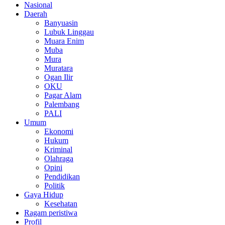
Nasional
Daerah
Banyuasin
Lubuk Linggau
Muara Enim
Muba
Mura
Muratara
Ogan Ilir
OKU
Pagar Alam
Palembang
PALI
Umum
Ekonomi
Hukum
Kriminal
Olahraga
Opini
Pendidikan
Politik
Gaya Hidup
Kesehatan
Ragam peristiwa
Profil