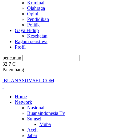
Kriminal
Olahraga
Opini
Pendidikan
Politik
Gaya Hidup
Kesehatan
Ragam peristiwa
Profil
pencarian
32.7
C
Palembang
BUANASUMSEL.COM
Home
Network
Nasional
Buanaindonesia Tv
Sumsel
Muba
Aceh
Jabar