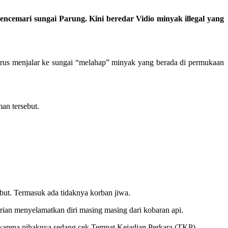
emari sungai Parung. Kini beredar Vidio minyak illegal yang
rus menjalar ke sungai “melahap” minyak yang berada di permukaan
an tersebut.
sebut. Termasuk ada tidaknya korban jiwa.
arian menyelamatkan diri masing masing dari kobaran api.
 karena pihaknya sedang cek Tempat Kejadian Perkara (TKP).