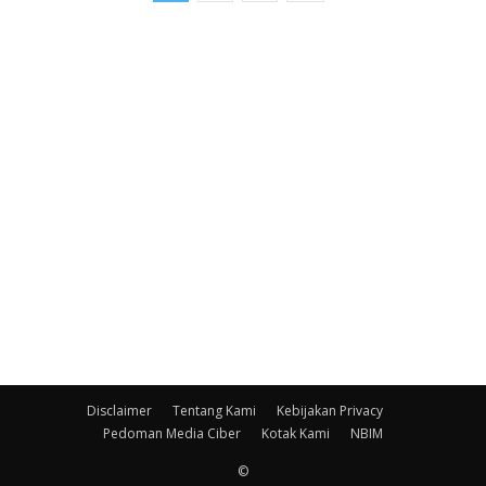
Disclaimer
Tentang Kami
Kebijakan Privacy
Pedoman Media Ciber
Kotak Kami
NBIM
©