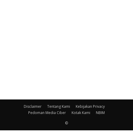
Disclaimer
Tentang Kami
Kebijakan Privacy
Pedoman Media Ciber
Kotak Kami
NBIM
©