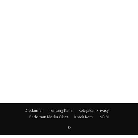
Disclaimer
Tentang Kami
Kebijakan Privacy
Pedoman Media Ciber
Kotak Kami
NBIM
©