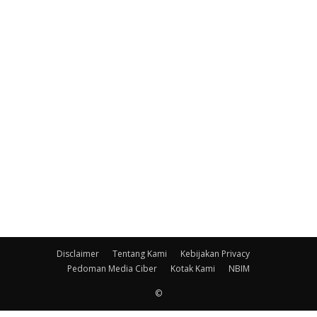
Disclaimer
Tentang Kami
Kebijakan Privacy
Pedoman Media Ciber
Kotak Kami
NBIM
©