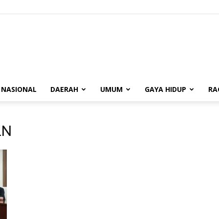
BUANASUMSEL.COM
NASIONAL
DAERAH
UMUM
GAYA HIDUP
RA
LN