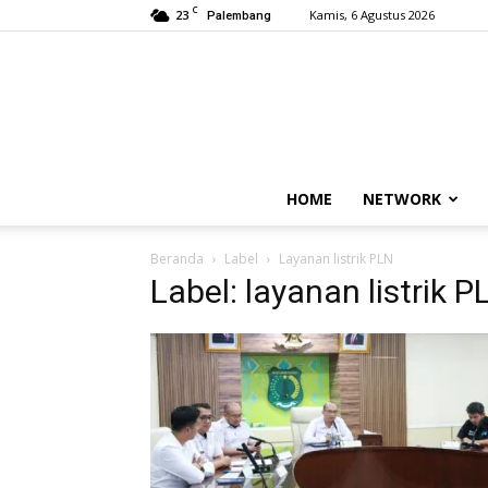
C
23
Kamis, 6 Agustus 2026
Palembang
HOME
NETWORK
Beranda
Label
Layanan listrik PLN
Label: layanan listrik P