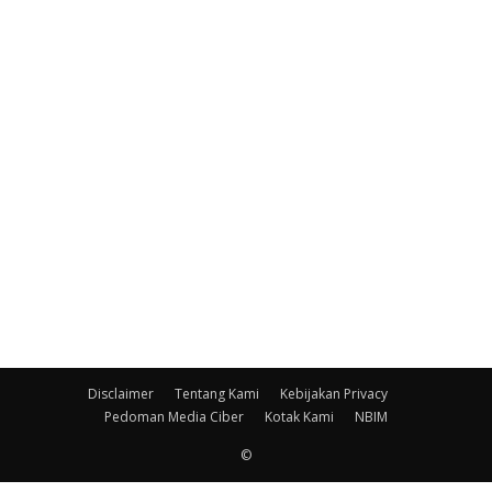
Disclaimer
Tentang Kami
Kebijakan Privacy
Pedoman Media Ciber
Kotak Kami
NBIM
©