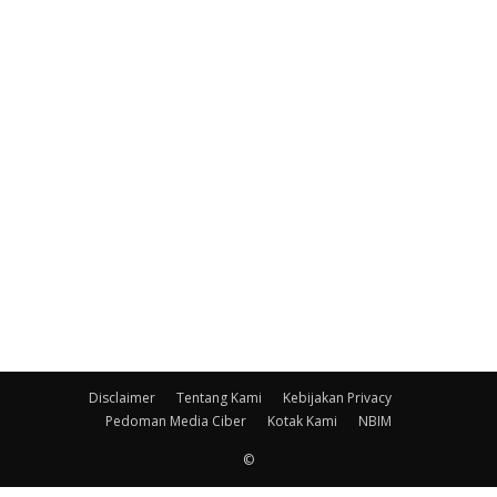
Disclaimer
Tentang Kami
Kebijakan Privacy
Pedoman Media Ciber
Kotak Kami
NBIM
©