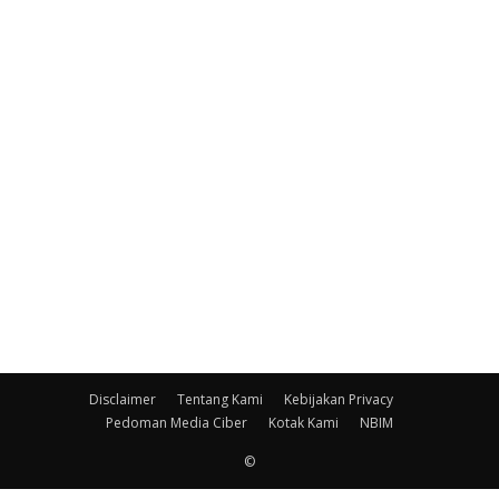
Disclaimer
Tentang Kami
Kebijakan Privacy
Pedoman Media Ciber
Kotak Kami
NBIM
©