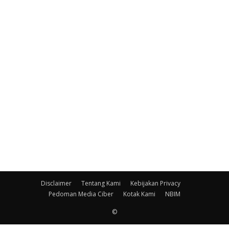
Disclaimer
Tentang Kami
Kebijakan Privacy
Pedoman Media Ciber
Kotak Kami
NBIM
©