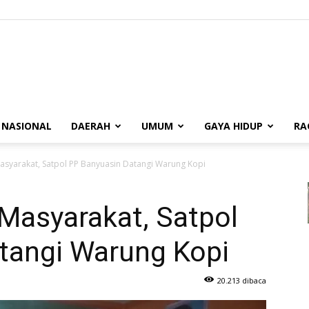
BUANASUMSEL.COM
NASIONAL
DAERAH
UMUM
GAYA HIDUP
RA
asyarakat, Satpol PP Banyuasin Datangi Warung Kopi
Masyarakat, Satpol
tangi Warung Kopi
20.213 dibaca