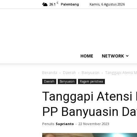
C
26.1
Kamis, 6 Agustus 2026
Palembang
HOME
NETWORK
Beranda
Daerah
Banyuasin
Tanggapi Atensi M
Daerah
Banyuasin
Ragam peristiwa
Tanggapi Atensi 
PP Banyuasin Da
Penulis
Suprianto
-
22 November 2023