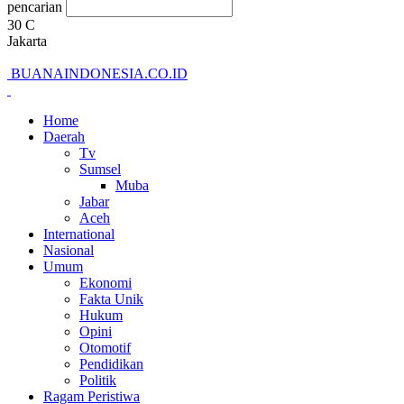
pencarian
30
C
Jakarta
BUANAINDONESIA.CO.ID
Home
Daerah
Tv
Sumsel
Muba
Jabar
Aceh
International
Nasional
Umum
Ekonomi
Fakta Unik
Hukum
Opini
Otomotif
Pendidikan
Politik
Ragam Peristiwa