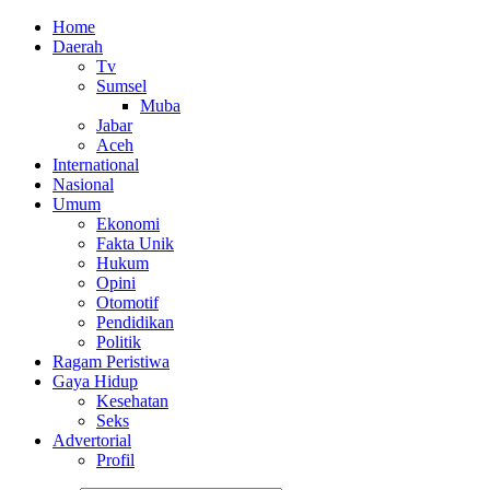
Home
Daerah
Tv
Sumsel
Muba
Jabar
Aceh
International
Nasional
Umum
Ekonomi
Fakta Unik
Hukum
Opini
Otomotif
Pendidikan
Politik
Ragam Peristiwa
Gaya Hidup
Kesehatan
Seks
Advertorial
Profil