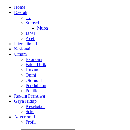
Home
Daerah
Tv
Sumsel
Muba
Jabar
Aceh
International
Nasional
Umum
Ekonomi
Fakta Unik
Hukum
Opini
Otomotif
Pendidikan
Politik
Ragam Peristiwa
Gaya Hidup
Kesehatan
Seks
Advertorial
Profil