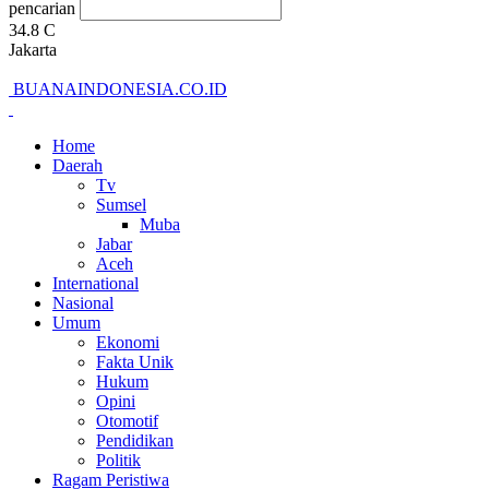
pencarian
34.8
C
Jakarta
BUANAINDONESIA.CO.ID
Home
Daerah
Tv
Sumsel
Muba
Jabar
Aceh
International
Nasional
Umum
Ekonomi
Fakta Unik
Hukum
Opini
Otomotif
Pendidikan
Politik
Ragam Peristiwa