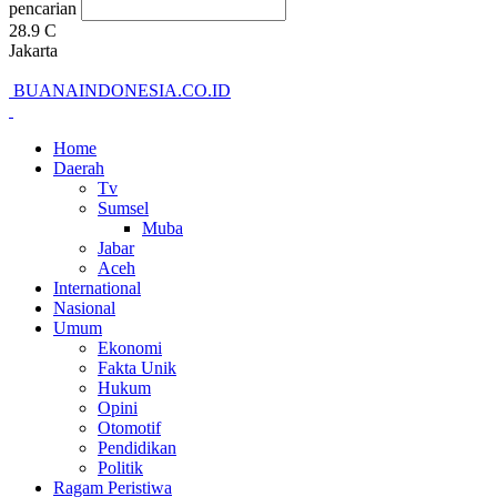
pencarian
28.9
C
Jakarta
BUANAINDONESIA.CO.ID
Home
Daerah
Tv
Sumsel
Muba
Jabar
Aceh
International
Nasional
Umum
Ekonomi
Fakta Unik
Hukum
Opini
Otomotif
Pendidikan
Politik
Ragam Peristiwa