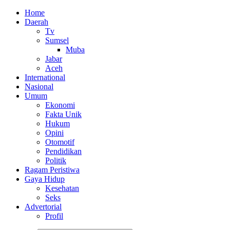
Home
Daerah
Tv
Sumsel
Muba
Jabar
Aceh
International
Nasional
Umum
Ekonomi
Fakta Unik
Hukum
Opini
Otomotif
Pendidikan
Politik
Ragam Peristiwa
Gaya Hidup
Kesehatan
Seks
Advertorial
Profil