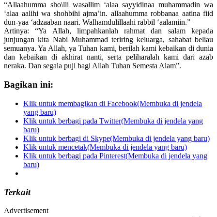
“Allaahumma sho\lli wasallim ‘alaa sayyidinaa muhammadin wa
‘alaa aalihi wa shohbihi ajma’in. allaahumma robbanaa aatina fiid
dun-yaa ‘adzaaban naari. Walhamdulillaahi rabbil ‘aalamiin.”
Artinya: “Ya Allah, limpahkanlah rahmat dan salam kepada
junjungan kita Nabi Muhammad teriring keluarga, sahabat beliau
semuanya. Ya Allah, ya Tuhan kami, berilah kami kebaikan di dunia
dan kebaikan di akhirat nanti, serta peliharalah kami dari azab
neraka. Dan segala puji bagi Allah Tuhan Semesta Alam”.
Bagikan ini:
Klik untuk membagikan di Facebook(Membuka di jendela
yang baru)
Klik untuk berbagi pada Twitter(Membuka di jendela yang
baru)
Klik untuk berbagi di Skype(Membuka di jendela yang baru)
Klik untuk mencetak(Membuka di jendela yang baru)
Klik untuk berbagi pada Pinterest(Membuka di jendela yang
baru)
Terkait
Advertisement