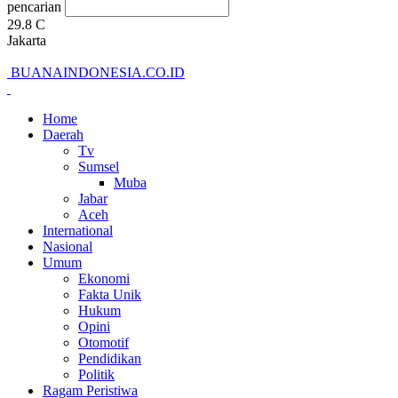
pencarian
29.8
C
Jakarta
BUANAINDONESIA.CO.ID
Home
Daerah
Tv
Sumsel
Muba
Jabar
Aceh
International
Nasional
Umum
Ekonomi
Fakta Unik
Hukum
Opini
Otomotif
Pendidikan
Politik
Ragam Peristiwa