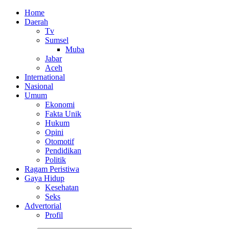
Home
Daerah
Tv
Sumsel
Muba
Jabar
Aceh
International
Nasional
Umum
Ekonomi
Fakta Unik
Hukum
Opini
Otomotif
Pendidikan
Politik
Ragam Peristiwa
Gaya Hidup
Kesehatan
Seks
Advertorial
Profil