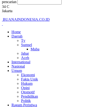
pencarian
34
C
Jakarta
BUANAINDONESIA.CO.ID
Home
Daerah
Tv
Sumsel
Muba
Jabar
Aceh
International
Nasional
Umum
Ekonomi
Fakta Unik
Hukum
Opini
Otomotif
Pendidikan
Politik
Ragam Peristiwa