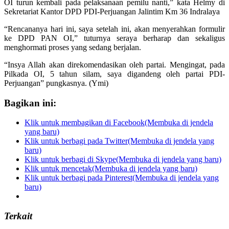
OI turun kembali pada pelaksanaan pemilu nanti,” kata Helmy di
Sekretariat Kantor DPD PDI-Perjuangan Jalintim Km 36 Indralaya
“Rencananya hari ini, saya setelah ini, akan menyerahkan formulir
ke DPD PAN OI,” tuturnya seraya berharap dan sekaligus
menghormati proses yang sedang berjalan.
“Insya Allah akan direkomendasikan oleh partai. Mengingat, pada
Pilkada OI, 5 tahun silam, saya digandeng oleh partai PDI-
Perjuangan” pungkasnya. (Ymi)
Bagikan ini:
Klik untuk membagikan di Facebook(Membuka di jendela
yang baru)
Klik untuk berbagi pada Twitter(Membuka di jendela yang
baru)
Klik untuk berbagi di Skype(Membuka di jendela yang baru)
Klik untuk mencetak(Membuka di jendela yang baru)
Klik untuk berbagi pada Pinterest(Membuka di jendela yang
baru)
Terkait