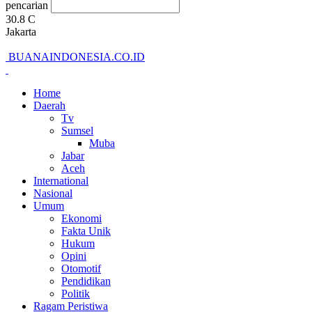
pencarian
30.8
C
Jakarta
BUANAINDONESIA.CO.ID
Home
Daerah
Tv
Sumsel
Muba
Jabar
Aceh
International
Nasional
Umum
Ekonomi
Fakta Unik
Hukum
Opini
Otomotif
Pendidikan
Politik
Ragam Peristiwa