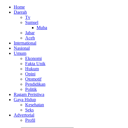
Home
Daerah
Tv
Sumsel
Muba
Jabar
Aceh
International
Nasional
Umum
Ekonomi
Fakta Unik
Hukum
Opini
Otomotif
Pendidikan
Politik
Ragam Peristiwa
Gaya Hidup
Kesehatan
Seks
Advertorial
Profil