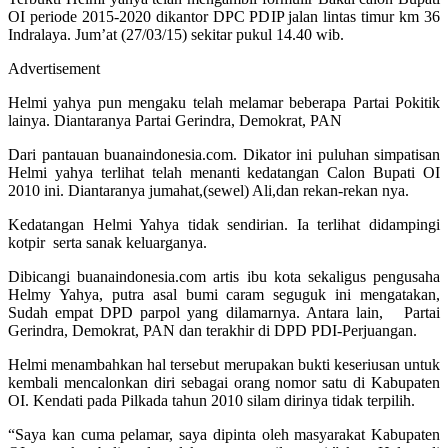
OI periode 2015-2020 dikantor DPC PDIP jalan lintas timur km 36
Indralaya. Jum’at (27/03/15) sekitar pukul 14.40 wib.
Advertisement
Helmi yahya pun mengaku telah melamar beberapa Partai Pokitik
lainya. Diantaranya Partai Gerindra, Demokrat, PAN
Dari pantauan buanaindonesia.com. Dikator ini puluhan simpatisan
Helmi yahya terlihat telah menanti kedatangan Calon Bupati OI
2010 ini. Diantaranya jumahat,(sewel) Ali,dan rekan-rekan nya.
Kedatangan Helmi Yahya tidak sendirian. Ia terlihat didampingi
kotpir serta sanak keluarganya.
Dibicangi buanaindonesia.com artis ibu kota sekaligus pengusaha
Helmy Yahya, putra asal bumi caram seguguk ini mengatakan,
Sudah empat DPD parpol yang dilamarnya. Antara lain, Partai
Gerindra, Demokrat, PAN dan terakhir di DPD PDI-Perjuangan.
Helmi menambahkan hal tersebut merupakan bukti keseriusan untuk
kembali mencalonkan diri sebagai orang nomor satu di Kabupaten
OI. Kendati pada Pilkada tahun 2010 silam dirinya tidak terpilih.
“Saya kan cuma pelamar, saya dipinta oleh masyarakat Kabupaten