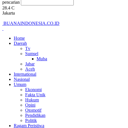
pencarian
28.4
C
Jakarta
BUANAINDONESIA.CO.ID
Home
Daerah
Tv
Sumsel
Muba
Jabar
Aceh
International
Nasional
Umum
Ekonomi
Fakta Unik
Hukum
Opini
Otomotif
Pendidikan
Politik
Ragam Peristiwa