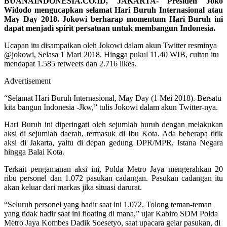
BUANAINDONESIA.CO.ID, JAKARTA- Presiden Joko
Widodo mengucapkan selamat Hari Buruh Internasional atau
May Day 2018. Jokowi berharap momentum Hari Buruh ini
dapat menjadi spirit persatuan untuk membangun Indonesia.
Ucapan itu disampaikan oleh Jokowi dalam akun Twitter resminya
@jokowi, Selasa 1 Mari 2018. Hingga pukul 11.40 WIB, cuitan itu
mendapat 1.585 retweets dan 2.716 likes.
Advertisement
“Selamat Hari Buruh Internasional, May Day (1 Mei 2018). Bersatu
kita bangun Indonesia -Jkw,” tulis Jokowi dalam akun Twitter-nya.
Hari Buruh ini diperingati oleh sejumlah buruh dengan melakukan
aksi di sejumlah daerah, termasuk di Ibu Kota. Ada beberapa titik
aksi di Jakarta, yaitu di depan gedung DPR/MPR, Istana Negara
hingga Balai Kota.
Terkait pengamanan aksi ini, Polda Metro Jaya mengerahkan 20
ribu personel dan 1.072 pasukan cadangan. Pasukan cadangan itu
akan keluar dari markas jika situasi darurat.
“Seluruh personel yang hadir saat ini 1.072. Tolong teman-teman
yang tidak hadir saat ini floating di mana,” ujar Kabiro SDM Polda
Metro Jaya Kombes Dadik Soesetyo, saat upacara gelar pasukan, di