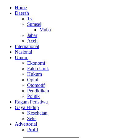
Home
Daerah
Tv
Sumsel
Muba
Jabar
Aceh
International
Nasional
Umum
Ekonomi
Fakta Unik
Hukum
Opini
Otomotif
Pendidikan
Politik
Ragam Peristiwa
Gaya Hidup
Kesehatan
Seks
Advertorial
Profil