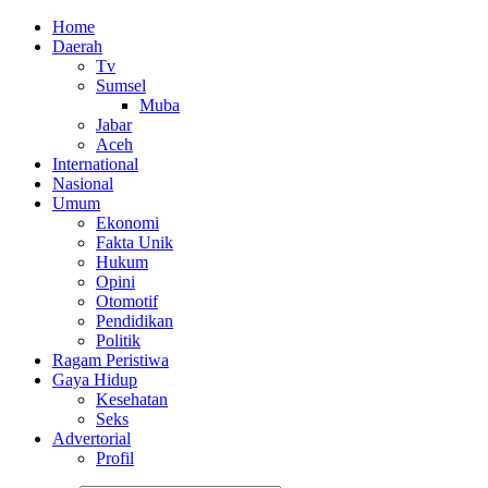
Home
Daerah
Tv
Sumsel
Muba
Jabar
Aceh
International
Nasional
Umum
Ekonomi
Fakta Unik
Hukum
Opini
Otomotif
Pendidikan
Politik
Ragam Peristiwa
Gaya Hidup
Kesehatan
Seks
Advertorial
Profil