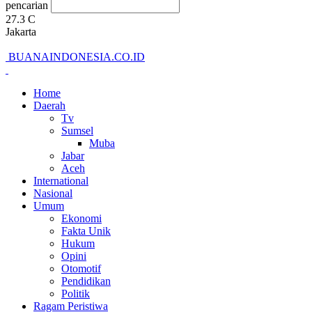
pencarian
27.3
C
Jakarta
BUANAINDONESIA.CO.ID
Home
Daerah
Tv
Sumsel
Muba
Jabar
Aceh
International
Nasional
Umum
Ekonomi
Fakta Unik
Hukum
Opini
Otomotif
Pendidikan
Politik
Ragam Peristiwa