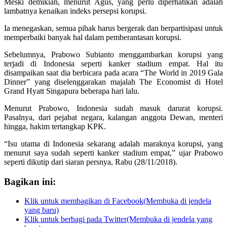
Meski demikian, menurut Agus, yang perlu diperhatikan adalah
lambatnya kenaikan indeks persepsi korupsi.
Ia menegaskan, semua pihak harus bergerak dan berpartisipasi untuk
memperbaiki banyak hal dalam pemberantasan korupsi.
Sebelumnya, Prabowo Subianto menggambarkan korupsi yang
terjadi di Indonesia seperti kanker stadium empat. Hal itu
disampaikan saat dia berbicara pada acara “The World in 2019 Gala
Dinner” yang diselenggarakan majalah The Economist di Hotel
Grand Hyatt Singapura beberapa hari lalu.
Menurut Prabowo, Indonesia sudah masuk darurat korupsi.
Pasalnya, dari pejabat negara, kalangan anggota Dewan, menteri
hingga, hakim tertangkap KPK.
“Isu utama di Indonesia sekarang adalah maraknya korupsi, yang
menurut saya sudah seperti kanker stadium empat,” ujar Prabowo
seperti dikutip dari siaran persnya, Rabu (28/11/2018).
Bagikan ini:
Klik untuk membagikan di Facebook(Membuka di jendela
yang baru)
Klik untuk berbagi pada Twitter(Membuka di jendela yang