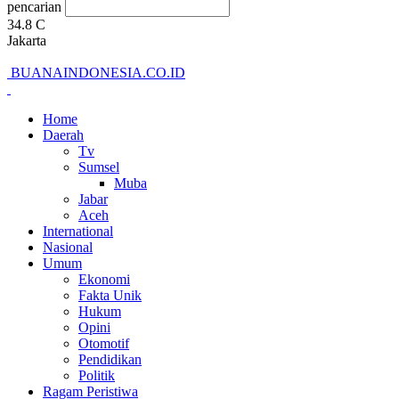
pencarian
34.8
C
Jakarta
BUANAINDONESIA.CO.ID
Home
Daerah
Tv
Sumsel
Muba
Jabar
Aceh
International
Nasional
Umum
Ekonomi
Fakta Unik
Hukum
Opini
Otomotif
Pendidikan
Politik
Ragam Peristiwa