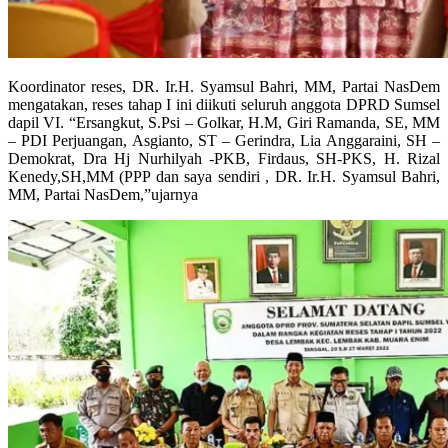
Koordinator reses, DR. Ir.H. Syamsul Bahri, MM, Partai NasDem
mengatakan, reses tahap I ini diikuti seluruh anggota DPRD Sumsel
dapil VI. “Ersangkut, S.Psi – Golkar, H.M, Giri Ramanda, SE, MM
– PDI Perjuangan, Asgianto, ST – Gerindra, Lia Anggaraini, SH –
Demokrat, Dra Hj Nurhilyah -PKB, Firdaus, SH-PKS, H. Rizal
Kenedy,SH,MM (PPP dan saya sendiri , DR. Ir.H. Syamsul Bahri,
MM, Partai NasDem,”ujarnya