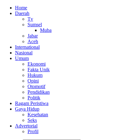
Home
Daerah
Tv
Sumsel
Muba
Jabar
Aceh
International
Nasional
Umum
Ekonomi
Fakta Unik
Hukum
Opini
Otomotif
Pendidikan
Politik
Ragam Peristiwa
Gaya Hidup
Kesehatan
Seks
Advertorial
Profil