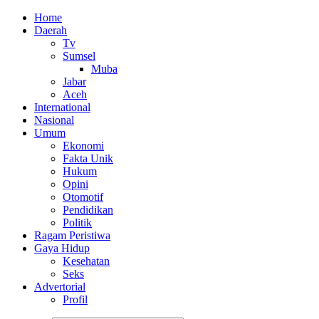
Home
Daerah
Tv
Sumsel
Muba
Jabar
Aceh
International
Nasional
Umum
Ekonomi
Fakta Unik
Hukum
Opini
Otomotif
Pendidikan
Politik
Ragam Peristiwa
Gaya Hidup
Kesehatan
Seks
Advertorial
Profil