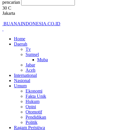
pencarian
30
C
Jakarta
BUANAINDONESIA.CO.ID
Home
Daerah
Tv
Sumsel
Muba
Jabar
Aceh
International
Nasional
Umum
Ekonomi
Fakta Unik
Hukum
Opini
Otomotif
Pendidikan
Politik
Ragam Peristiwa