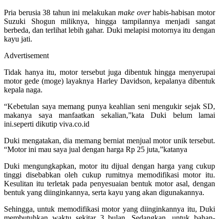
Pria berusia 38 tahun ini melakukan
make over
habis-habisan motor
Suzuki Shogun miliknya, hingga tampilannya menjadi sangat
berbeda, dan terlihat lebih gahar. Duki melapisi motornya itu dengan
kayu jati.
Advertisement
Tidak hanya itu, motor tersebut juga dibentuk hingga menyerupai
motor gede (moge) layaknya Harley Davidson, kepalanya dibentuk
kepala naga.
“Kebetulan saya memang punya keahlian seni mengukir sejak SD,
makanya saya manfaatkan sekalian,”kata Duki belum lamai
ini.seperti dikutip viva.co.id
Duki mengatakan, dia memang berniat menjual motor unik tersebut.
“Motor ini mau saya jual dengan harga Rp 25 juta,”katanya
Duki mengungkapkan, motor itu dijual dengan harga yang cukup
tinggi disebabkan oleh cukup rumitnya memodifikasi motor itu.
Kesulitan itu terletak pada penyesuaian bentuk motor asal, dengan
bentuk yang diinginkannya, serta kayu yang akan digunakannya.
Sehingga, untuk memodifikasi motor yang diinginkannya itu, Duki
membutuhkan waktu sekitar 3 bulan. Sedangkan, untuk bahan-