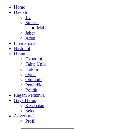
Home
Daerah
Tv
Sumsel
Muba
Jabar
Aceh
International
Nasional
Umum
Ekonomi
Fakta Unik
Hukum
Opini
Otomotif
Pendidikan
Politik
Ragam Peristiwa
Gaya Hidup
Kesehatan
Seks
Advertorial
Profil