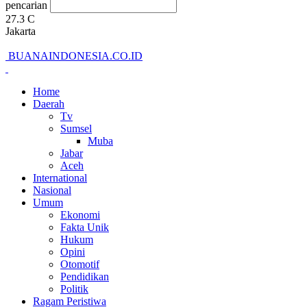
pencarian
27.3
C
Jakarta
BUANAINDONESIA.CO.ID
Home
Daerah
Tv
Sumsel
Muba
Jabar
Aceh
International
Nasional
Umum
Ekonomi
Fakta Unik
Hukum
Opini
Otomotif
Pendidikan
Politik
Ragam Peristiwa