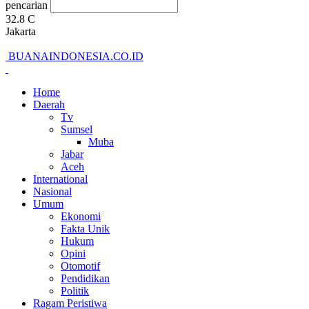
pencarian
32.8
C
Jakarta
BUANAINDONESIA.CO.ID
Home
Daerah
Tv
Sumsel
Muba
Jabar
Aceh
International
Nasional
Umum
Ekonomi
Fakta Unik
Hukum
Opini
Otomotif
Pendidikan
Politik
Ragam Peristiwa