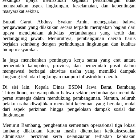
sekaligus upaya memastikan kegiatan pertambangan tidak
mengabaikan aspek lingkungan, keselamatan, dan kepentingan
masyarakat sekitar.
Bupati Garut, Abdusy Syakur Amin, menegaskan bahwa
pengawasan yang dilakukan secara terpadu merupakan bagian dari
upaya menciptakan aktivitas pertambangan yang tertib dan
bertanggung jawab. Menurutnya, pembangunan daerah harus
berjalan seimbang dengan perlindungan lingkungan dan kualitas
hidup masyarakat.
Ia juga menekankan pentingnya kerja sama yang erat antara
pemerintah kabupaten, provinsi, dan pemerintah pusat dalam
mengawasi berbagai aktivitas usaha yang memiliki dampak
langsung terhadap lingkungan maupun infrastruktur daerah.
Di sisi lain, Kepala Dinas ESDM Jawa Barat, Bambang
Tirtoyuliono, menyampaikan bahwa sektor pertambangan memiliki
peran strategis dalam mendukung pembangunan. Namun, seluruh
pelaku usaha diwajibkan mematuhi ketentuan yang berlaku, mulai
dari aspek perizinan hingga pengelolaan dampak sosial dan
lingkungan.
Menurut Bambang, penghentian sementara operasional tiga lokasi
tambang dilakukan karena masih ditemukan ketidaksesuaian
administrasi perizinan serta pelanggaran terhadap kebijakan