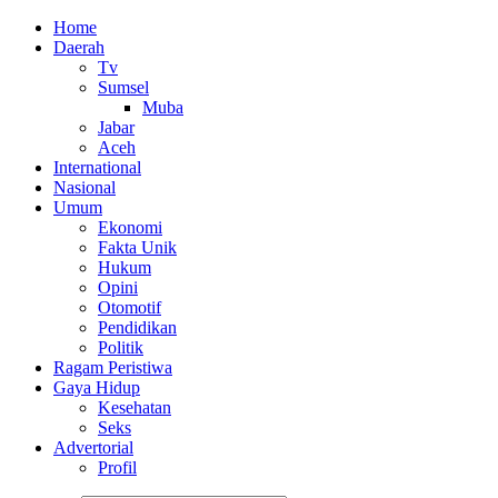
Home
Daerah
Tv
Sumsel
Muba
Jabar
Aceh
International
Nasional
Umum
Ekonomi
Fakta Unik
Hukum
Opini
Otomotif
Pendidikan
Politik
Ragam Peristiwa
Gaya Hidup
Kesehatan
Seks
Advertorial
Profil