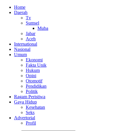
Home
Daerah
Tv
Sumsel
Muba
Jabar
Aceh
International
Nasional
Umum
Ekonomi
Fakta Unik
Hukum
Opini
Otomotif
Pendidikan
Politik
Ragam Peristiwa
Gaya Hidup
Kesehatan
Seks
Advertorial
Profil