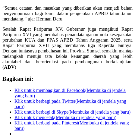
“Semua catatan dan masukan yang diberikan akan menjadi bahan
penyempurnaan bagi kami dalam pengelolaan APBD tahun-tahun
mendatang,” ujar Herman Deru.
Setelah Rapat Paripurna XV, Gubernur juga mengikuti Rapat
Paripurna XVI yang membahas penandatanganan nota kesepakatan
perubahan KUA dan PPAS APBD Tahun Anggaran 2025, serta
Rapat Paripurna XVII yang membahas tiga Raperda lainnya.
Dengan tuntasnya pembahasan ini, Provinsi Sumsel semakin mantap
melangkah menuju tata kelola keuangan daerah yang lebih
akuntabel dan berorientasi pada pembangunan berkelanjutan.
(ADV)
Bagikan ini:
Klik untuk membagikan di Facebook(Membuka di jendela
yang baru)
Klik untuk berbagi pada Twitter(Membuka di jendela yang
baru)
Klik untuk berbagi di Skype(Membuka di jendela yang baru)
Klik untuk mencetak(Membuka di jendela yang baru)
Klik untuk berbagi pada Pinterest(Membuka di jendela yang
baru)