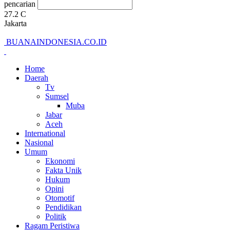
pencarian
27.2
C
Jakarta
BUANAINDONESIA.CO.ID
Home
Daerah
Tv
Sumsel
Muba
Jabar
Aceh
International
Nasional
Umum
Ekonomi
Fakta Unik
Hukum
Opini
Otomotif
Pendidikan
Politik
Ragam Peristiwa