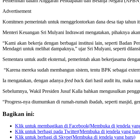
Pemerintah dalam Anggaran Pendapatan dan Belanja Negara (APBN) P
Advertisement
Komitmen pemerintah untuk menggelontorkan dana desa tiap tahun i
Menteri Keuangan Sri Mulyani Indrawati mengatakan, pihaknya akan
“Kami akan bekerja dengan berbagai institusi lain, seperti Badan
Mendagri untuk melihat dampaknya,” ujar Sri Mulyani, seperti dilan
Sementara untuk audit eksternal, pemerintah akan bekerjasama de
“Karena mereka sudah membangun sistem, tentu BPK sebagai external 
Ia mengatakan, dengan adanya
feed bac
k dari hasil audit itu, maka 
Sebelumnya, Wakil Presiden Jusuf Kalla bahkan mengusulkan pengg
“Progress-nya diumumkan di rumah-rumah ibadah, seperti masjid, ger
Bagikan ini:
Klik untuk membagikan di Facebook(Membuka di jendela yang
Klik untuk berbagi pada Twitter(Membuka di jendela yang bar
Klik untuk berbagi di Skype(Membuka di jendela yang baru)