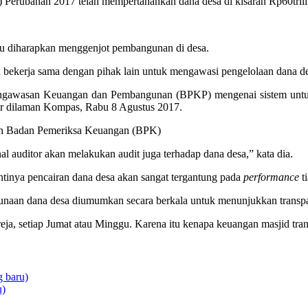
erubahan 2017 telah mempertahankan dana desa di kisaran Rp60trili
tu diharapkan menggenjot pembangunan di desa.
 bekerja sama dengan pihak lain untuk mengawasi pengelolaan dana de
 Pengawasan Keuangan dan Pembangunan (BPKP) mengenai sistem untuk
sir dilaman Kompas, Rabu 8 Agustus 2017.
ngan Badan Pemeriksa Keuangan (BPK)
auditor akan melakukan audit juga terhadap dana desa,” kata dia.
nantinya pencairan dana desa akan sangat tergantung pada
performance
t
unaan dana desa diumumkan secara berkala untuk menunjukkan transp
eja, setiap Jumat atau Minggu. Karena itu kenapa keuangan masjid tra
 baru)
u)