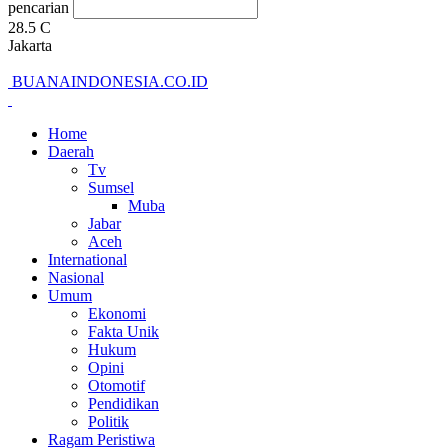
pencarian
28.5
C
Jakarta
BUANAINDONESIA.CO.ID
Home
Daerah
Tv
Sumsel
Muba
Jabar
Aceh
International
Nasional
Umum
Ekonomi
Fakta Unik
Hukum
Opini
Otomotif
Pendidikan
Politik
Ragam Peristiwa