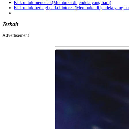
Klik untuk mencetak(Membuka di jendela yang baru)
Klik untuk berbagi pada Pinterest(Membuka di jendela yang ba
Terkait
Advertisement