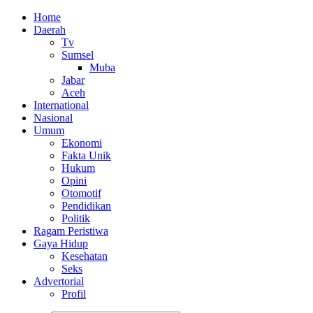
Home
Daerah
Tv
Sumsel
Muba
Jabar
Aceh
International
Nasional
Umum
Ekonomi
Fakta Unik
Hukum
Opini
Otomotif
Pendidikan
Politik
Ragam Peristiwa
Gaya Hidup
Kesehatan
Seks
Advertorial
Profil