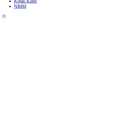
Kotak Kami
NBIM
©