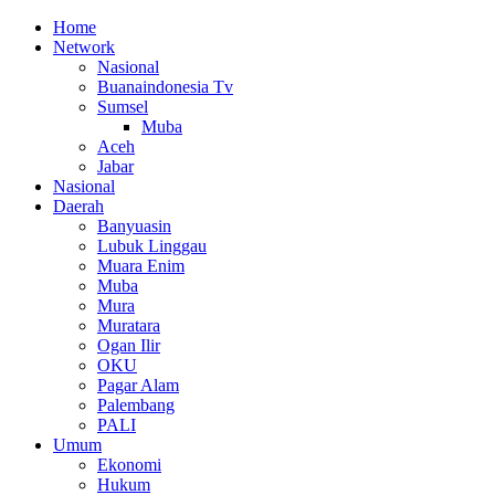
Home
Network
Nasional
Buanaindonesia Tv
Sumsel
Muba
Aceh
Jabar
Nasional
Daerah
Banyuasin
Lubuk Linggau
Muara Enim
Muba
Mura
Muratara
Ogan Ilir
OKU
Pagar Alam
Palembang
PALI
Umum
Ekonomi
Hukum