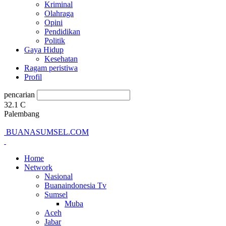
Kriminal
Olahraga
Opini
Pendidikan
Politik
Gaya Hidup
Kesehatan
Ragam peristiwa
Profil
pencarian
32.1
C
Palembang
BUANASUMSEL.COM
Home
Network
Nasional
Buanaindonesia Tv
Sumsel
Muba
Aceh
Jabar