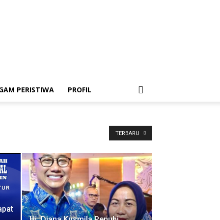
GAM PERISTIWA
PROFIL
TERBARU
apat
Hj. Diana Kusmila Penuhi