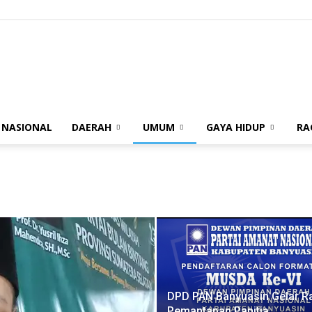
BUANASUMSEL.COM
NASIONAL
DAERAH
UMUM
GAYA HIDUP
RA
DPD PAN Banyuasin Gelar R
Pemantapan Panitia