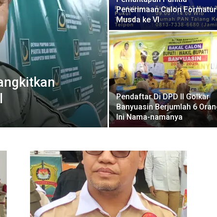
Penerimaan Calon Formatur
Musda ke VI
angkitkan
l
Pendaftar Di DPD II Golkar
Banyuasin Berjumlah 6 Oran
Ini Nama-namanya