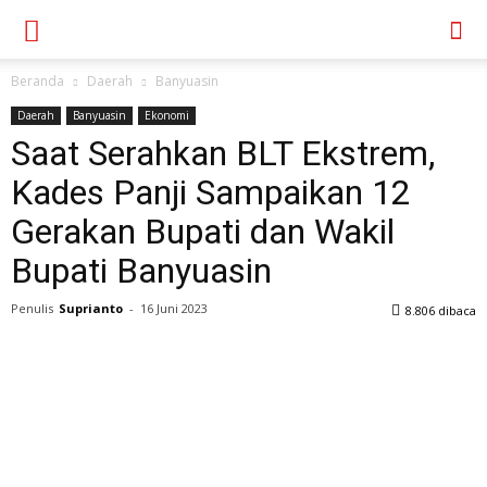
Beranda
Daerah
Banyuasin
Daerah
Banyuasin
Ekonomi
Saat Serahkan BLT Ekstrem,
Kades Panji Sampaikan 12
Gerakan Bupati dan Wakil
Bupati Banyuasin
Penulis
Suprianto
-
16 Juni 2023
8.806 dibaca