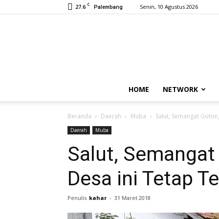
C
27.6
Senin, 10 Agustus 2026
Palembang
HOME
NETWORK
Beranda
Daerah
Muba
Salut, Semangat Gotong
Daerah
Muba
Salut, Semangat
Desa ini Tetap Te
Penulis
kahar
-
31 Maret 2018