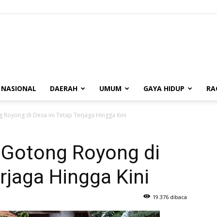
BUANASUMSEL.COM
NASIONAL
DAERAH
UMUM
GAYA HIDUP
RA
 Royong di Desa ini Tetap Terjaga Hingga Kini
 Gotong Royong di
rjaga Hingga Kini
19.376 dibaca