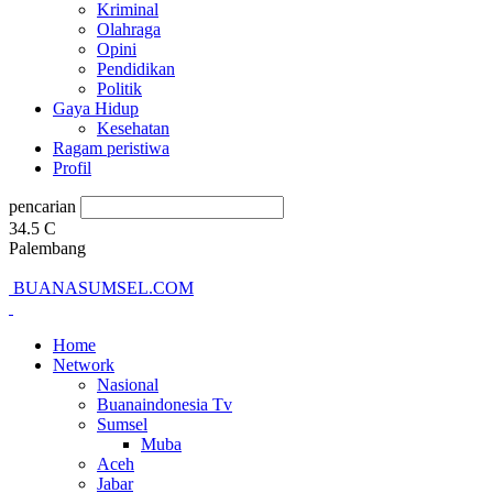
Kriminal
Olahraga
Opini
Pendidikan
Politik
Gaya Hidup
Kesehatan
Ragam peristiwa
Profil
pencarian
34.5
C
Palembang
BUANASUMSEL.COM
Home
Network
Nasional
Buanaindonesia Tv
Sumsel
Muba
Aceh
Jabar