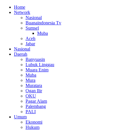
Home
Network
Nasional
Buanaindonesia Tv
Sumsel
Muba
Aceh
Jabar
Nasional
Daerah
Banyuasin
Lubuk Linggau
Muara Enim
Muba
Mura
Muratara
Ogan Ilir
OKU
Pagar Alam
Palembang
PALI
Umum
Ekonomi
Hukum