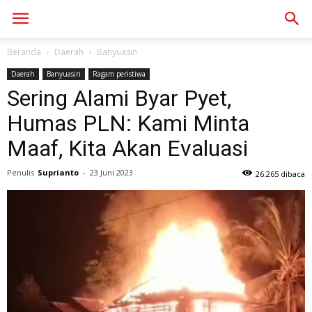
Beranda
Daerah
Banyuasin
Daerah
Banyuasin
Ragam peristiwa
Sering Alami Byar Pyet,
Humas PLN: Kami Minta
Maaf, Kita Akan Evaluasi
Penulis
Suprianto
-
23 Juni 2023
26.265 dibaca