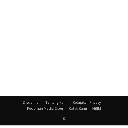
Disclaimer
Tentang Kami
Kebijakan Privacy
Pedoman Media Ciber
Kotak Kami
NBIM
©