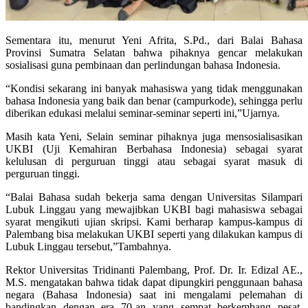
Sementara itu, menurut Yeni Afrita, S.Pd., dari Balai Bahasa
Provinsi Sumatra Selatan bahwa pihaknya gencar melakukan
sosialisasi guna pembinaan dan perlindungan bahasa Indonesia.
“Kondisi sekarang ini banyak mahasiswa yang tidak menggunakan
bahasa Indonesia yang baik dan benar (campurkode), sehingga perlu
diberikan edukasi melalui seminar-seminar seperti ini,”Ujarnya.
Masih kata Yeni, Selain seminar pihaknya juga mensosialisasikan
UKBI (Uji Kemahiran Berbahasa Indonesia) sebagai syarat
kelulusan di perguruan tinggi atau sebagai syarat masuk di
perguruan tinggi.
“Balai Bahasa sudah bekerja sama dengan Universitas Silampari
Lubuk Linggau yang mewajibkan UKBI bagi mahasiswa sebagai
syarat mengikuti ujian skripsi. Kami berharap kampus-kampus di
Palembang bisa melakukan UKBI seperti yang dilakukan kampus di
Lubuk Linggau tersebut,”Tambahnya.
Rektor Universitas Tridinanti Palembang, Prof. Dr. Ir. Edizal AE.,
M.S. mengatakan bahwa tidak dapat dipungkiri penggunaan bahasa
negara (Bahasa Indonesia) saat ini mengalami pelemahan di
bandingkan dengan era 70-an yang sempat berkembang pesat.