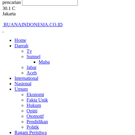
pencarian
30.1
C
Jakarta
BUANAINDONESIA.CO.ID
Home
Daerah
Tv
Sumsel
Muba
Jabar
Aceh
International
Nasional
Umum
Ekonomi
Fakta Unik
Hukum
Opini
Otomotif
Pendidikan
Politik
Ragam Peristiwa