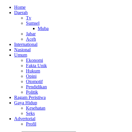
Home
Daerah
Tv
Sumsel
Muba
Jabar
Aceh
International
Nasional
Umum
Ekonomi
Fakta Unik
Hukum
Opini
Otomotif
Pendidikan
Politik
Ragam Peristiwa
Gaya Hidup
Kesehatan
Seks
Advertorial
Profil