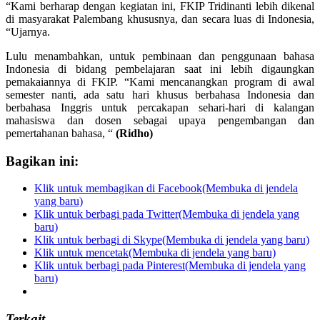
“Kami berharap dengan kegiatan ini, FKIP Tridinanti lebih dikenal
di masyarakat Palembang khususnya, dan secara luas di Indonesia,
“Ujarnya.
Lulu menambahkan, untuk pembinaan dan penggunaan bahasa
Indonesia di bidang pembelajaran saat ini lebih digaungkan
pemakaiannya di FKIP. “Kami mencanangkan program di awal
semester nanti, ada satu hari khusus berbahasa Indonesia dan
berbahasa Inggris untuk percakapan sehari-hari di kalangan
mahasiswa dan dosen sebagai upaya pengembangan dan
pemertahanan bahasa, “
(Ridho)
Bagikan ini:
Klik untuk membagikan di Facebook(Membuka di jendela
yang baru)
Klik untuk berbagi pada Twitter(Membuka di jendela yang
baru)
Klik untuk berbagi di Skype(Membuka di jendela yang baru)
Klik untuk mencetak(Membuka di jendela yang baru)
Klik untuk berbagi pada Pinterest(Membuka di jendela yang
baru)
Terkait