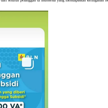
ta, dari seluruh pelanggan di indonesia yang mendapatkan keringanan 