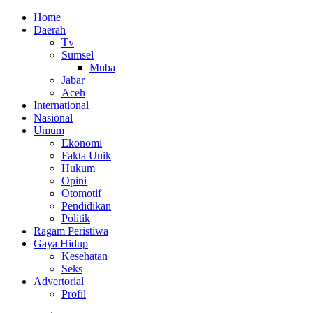
Home
Daerah
Tv
Sumsel
Muba
Jabar
Aceh
International
Nasional
Umum
Ekonomi
Fakta Unik
Hukum
Opini
Otomotif
Pendidikan
Politik
Ragam Peristiwa
Gaya Hidup
Kesehatan
Seks
Advertorial
Profil