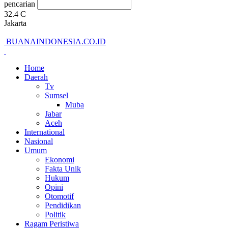
pencarian
32.4
C
Jakarta
BUANAINDONESIA.CO.ID
Home
Daerah
Tv
Sumsel
Muba
Jabar
Aceh
International
Nasional
Umum
Ekonomi
Fakta Unik
Hukum
Opini
Otomotif
Pendidikan
Politik
Ragam Peristiwa