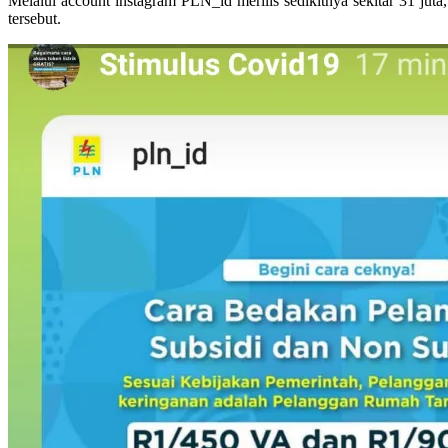
Melalui account instagram PLN_id merilis sedikitnya sekitar 31 ju
tersebut.