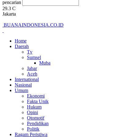
pencarian
29.3
C
Jakarta
BUANAINDONESIA.CO.ID
Home
Daerah
Tv
Sumsel
Muba
Jabar
Aceh
International
Nasional
Umum
Ekonomi
Fakta Unik
Hukum
Opini
Otomotif
Pendidikan
Politik
Ragam Peristiwa