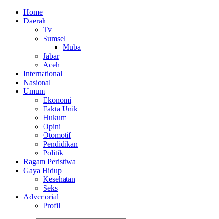
Home
Daerah
Tv
Sumsel
Muba
Jabar
Aceh
International
Nasional
Umum
Ekonomi
Fakta Unik
Hukum
Opini
Otomotif
Pendidikan
Politik
Ragam Peristiwa
Gaya Hidup
Kesehatan
Seks
Advertorial
Profil