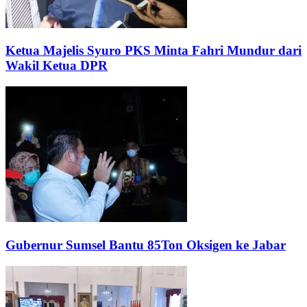
Ketua Majelis Syuro PKS Minta Fahri Mundur dari
Wakil Ketua DPR
Gubernur Sumsel Bantu 85Ton Oksigen ke Jabar