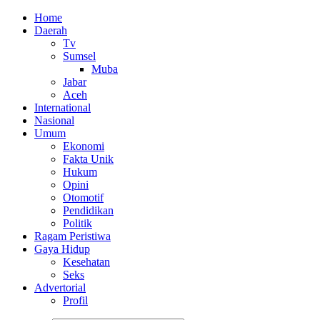
Home
Daerah
Tv
Sumsel
Muba
Jabar
Aceh
International
Nasional
Umum
Ekonomi
Fakta Unik
Hukum
Opini
Otomotif
Pendidikan
Politik
Ragam Peristiwa
Gaya Hidup
Kesehatan
Seks
Advertorial
Profil