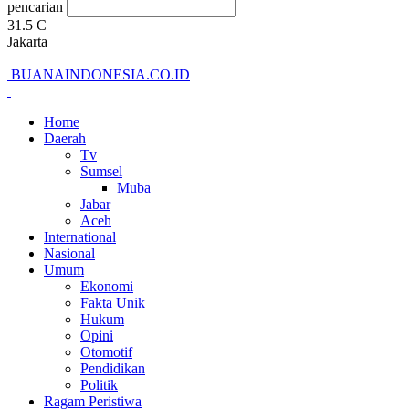
pencarian
31.5
C
Jakarta
BUANAINDONESIA.CO.ID
Home
Daerah
Tv
Sumsel
Muba
Jabar
Aceh
International
Nasional
Umum
Ekonomi
Fakta Unik
Hukum
Opini
Otomotif
Pendidikan
Politik
Ragam Peristiwa