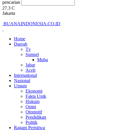
pencarian
27.3
C
Jakarta
BUANAINDONESIA.CO.ID
Home
Daerah
Tv
Sumsel
Muba
Jabar
Aceh
International
Nasional
Umum
Ekonomi
Fakta Unik
Hukum
Opini
Otomotif
Pendidikan
Politik
Ragam Peristiwa