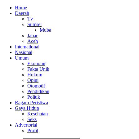
Home
Daerah
Tv
Sumsel
Muba
Jabar
Aceh
International
Nasional
Umum
Ekonomi
Fakta Unik
Hukum
Opini
Otomotif
Pendidikan
Politik
Ragam Peristiwa
Gaya Hidup
Kesehatan
Seks
Advertorial
Profil