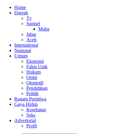
Home
Daerah
Tv
Sumsel
Muba
Jabar
Aceh
International
Nasional
Umum
Ekonomi
Fakta Unik
Hukum
Opini
Otomotif
Pendidikan
Politik
Ragam Peristiwa
Gaya Hidup
Kesehatan
Seks
Advertorial
Profil