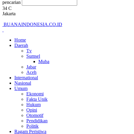
pencarian
34
C
Jakarta
BUANAINDONESIA.CO.ID
Home
Daerah
Tv
Sumsel
Muba
Jabar
Aceh
International
Nasional
Umum
Ekonomi
Fakta Unik
Hukum
Opini
Otomotif
Pendidikan
Politik
Ragam Peristiwa