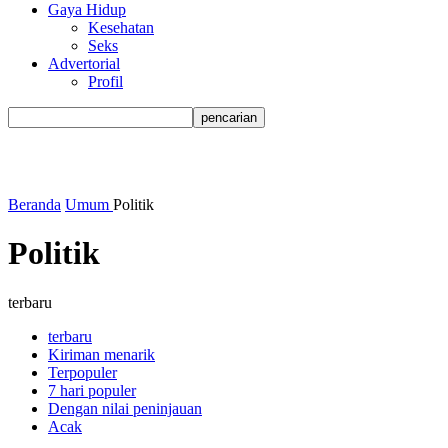
Gaya Hidup
Kesehatan
Seks
Advertorial
Profil
Beranda
Umum
Politik
Politik
terbaru
terbaru
Kiriman menarik
Terpopuler
7 hari populer
Dengan nilai peninjauan
Acak