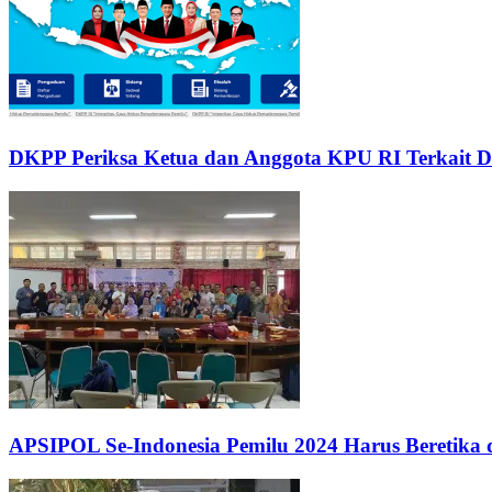
DKPP Periksa Ketua dan Anggota KPU RI Terkait
APSIPOL Se-Indonesia Pemilu 2024 Harus Beretika 