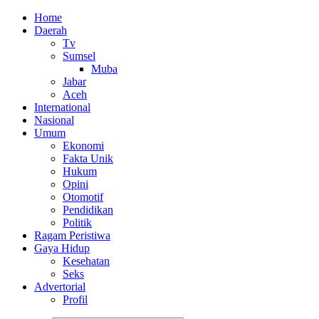
Home
Daerah
Tv
Sumsel
Muba
Jabar
Aceh
International
Nasional
Umum
Ekonomi
Fakta Unik
Hukum
Opini
Otomotif
Pendidikan
Politik
Ragam Peristiwa
Gaya Hidup
Kesehatan
Seks
Advertorial
Profil