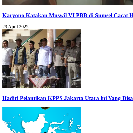
Karyono Katakan Muswil VI PBB di Sumsel Cacat 
29 April 2025
Hadiri Pelantikan KPPS Jakarta Utara ini Yang Di