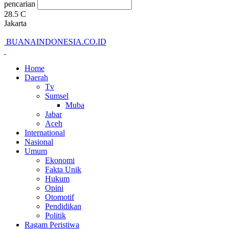
pencarian
28.5
C
Jakarta
BUANAINDONESIA.CO.ID
Home
Daerah
Tv
Sumsel
Muba
Jabar
Aceh
International
Nasional
Umum
Ekonomi
Fakta Unik
Hukum
Opini
Otomotif
Pendidikan
Politik
Ragam Peristiwa