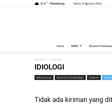
C
21.6
Sabtu, 8 Agustus 2026
Palembang
Home
NBIM
Ekonomi Perbank
Beranda
Idiologi
IDIOLOGI
Advertorial
Ekonomi Perbankan
Hukum
Idiolo
Tidak ada kiriman yang di