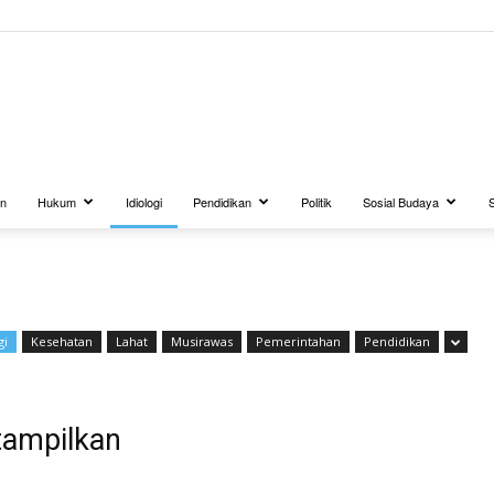
BUANATV.NET
an
Hukum
Idiologi
Pendidikan
Politik
Sosial Budaya
gi
Kesehatan
Lahat
Musirawas
Pemerintahan
Pendidikan
tampilkan