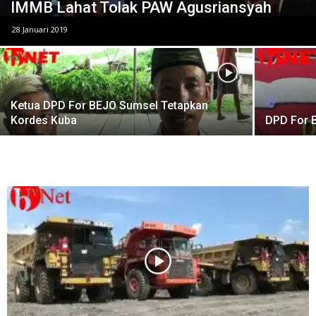
IMMB Lahat Tolak PAW Agusriansyah
28 Januari 2019
Ketua DPD For BEJO Sumsel Tetapkan
Kordes Kuba
DPD For 