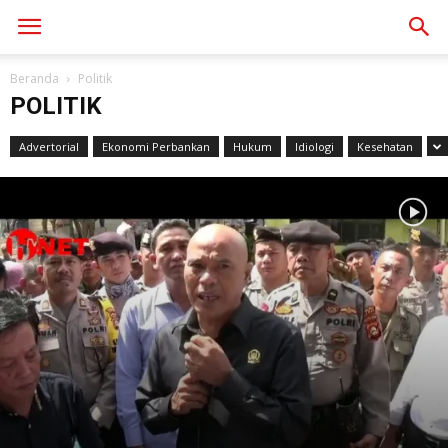
Beranda
Politik
POLITIK
Advertorial
Ekonomi Perbankan
Hukum
Idiologi
Kesehatan