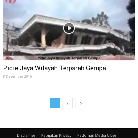
Pidie Jaya Wilayah Terparah Gempa
8 Desember 2016
1
2
Disclaimer
Kebijakan Privacy
Pedoman Media Ciber