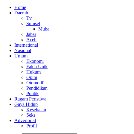
Home
Daerah
Tv
Sumsel
Muba
Jabar
Aceh
International
Nasional
Umum
Ekonomi
Fakta Unik
Hukum
Opini
Otomotif
Pendidikan
Politik
Ragam Peristiwa
Gaya Hidup
Kesehatan
Seks
Advertorial
Profil