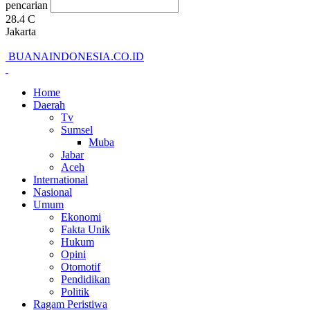
pencarian
28.4
C
Jakarta
BUANAINDONESIA.CO.ID
Home
Daerah
Tv
Sumsel
Muba
Jabar
Aceh
International
Nasional
Umum
Ekonomi
Fakta Unik
Hukum
Opini
Otomotif
Pendidikan
Politik
Ragam Peristiwa