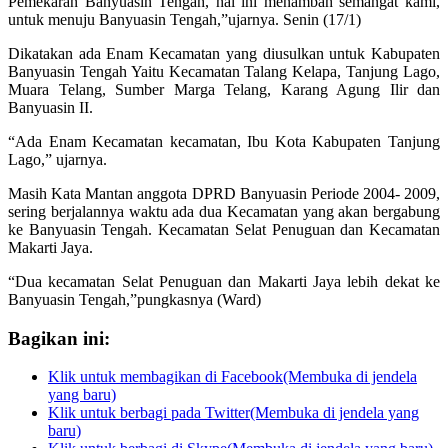
Pemekaran Banyuasin Tengah, hal ini menambah semangat kami,
untuk menuju Banyuasin Tengah,”ujarnya. Senin (17/1)
Dikatakan ada Enam Kecamatan yang diusulkan untuk Kabupaten
Banyuasin Tengah Yaitu Kecamatan Talang Kelapa, Tanjung Lago,
Muara Telang, Sumber Marga Telang, Karang Agung Ilir dan
Banyuasin II.
“Ada Enam Kecamatan kecamatan, Ibu Kota Kabupaten Tanjung
Lago,” ujarnya.
Masih Kata Mantan anggota DPRD Banyuasin Periode 2004- 2009,
sering berjalannya waktu ada dua Kecamatan yang akan bergabung
ke Banyuasin Tengah. Kecamatan Selat Penuguan dan Kecamatan
Makarti Jaya.
“Dua kecamatan Selat Penuguan dan Makarti Jaya lebih dekat ke
Banyuasin Tengah,”pungkasnya (Ward)
Bagikan ini:
Klik untuk membagikan di Facebook(Membuka di jendela
yang baru)
Klik untuk berbagi pada Twitter(Membuka di jendela yang
baru)