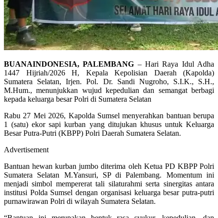
BUANAINDONESIA, PALEMBANG
– Hari Raya Idul Adha
1447 Hijriah/2026 H, Kepala Kepolisian Daerah (Kapolda)
Sumatera Selatan, Irjen. Pol. Dr. Sandi Nugroho, S.I.K., S.H.,
M.Hum., menunjukkan wujud kepedulian dan semangat berbagi
kepada keluarga besar Polri di Sumatera Selatan
Rabu 27 Mei 2026, Kapolda Sumsel menyerahkan bantuan berupa
1 (satu) ekor sapi kurban yang ditujukan khusus untuk Keluarga
Besar Putra-Putri (KBPP) Polri Daerah Sumatera Selatan.
Advertisement
Bantuan hewan kurban jumbo diterima oleh Ketua PD KBPP Polri
Sumatera Selatan M.Yansuri, SP di Palembang. Momentum ini
menjadi simbol mempererat tali silaturahmi serta sinergitas antara
institusi Polda Sumsel dengan organisasi keluarga besar putra-putri
purnawirawan Polri di wilayah Sumatera Selatan.
“Bantuan ini merupakan bentuk rasa syukur, kepedulian, dan