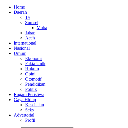
Home
Daerah
Tv
Sumsel
Muba
Jabar
Aceh
International
Nasional
Umum
Ekonomi
Fakta Unik
Hukum
Opini
Otomotif
Pendidikan
Politik
Ragam Peristiwa
Gaya Hidup
Kesehatan
Seks
Advertorial
Profil