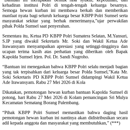
kehadiran institusi Polri di tengah-tengah keluarga besarnya.
Semoga hewan kurban ini membawa berkah dan memberikan
manfaat nyata bagi seluruh keluarga besar KBPP Polri Sumsel serta
masyarakat sekitar yang berhak menerimanya,”ujar perwakilan
pihak Polda Sumsel saat penyerahan.
Sementara itu, Ketua PD KBPP Polri Sumatera Selatan, M.Yansuri,
S.IP yang diwakil Sekretaris Mr. Soki dan Wakil Ketua Ade
Irawansyam menyampaikan apresiasi yang setinggi-tingginya dan
ucapan terima kasih atas perhatian yang diberikan oleh Bapak
Kapolda Sumsel Irjen. Pol. Dr. Sandi Nugroho.
“Bantuan ini menegaskan bahwa KBPP Polri selalu menjadi bagian
yang tak terpisahkan dari keluarga besar Polda Sumsel,”Kata Mr.
Soki Sekretaris PD KBPP Polri Sumsel didampingi Wakil Ketua
Ade Irawansyam. Rabu 27 Mei 2026 di Kola
Dikatakan, pemotongan hewan kurban bantuan Kapolda Sumsel di
potong, hari Rabu 27 Mei 2026 di Kolam pemancingan Sri Mulya
Kecamatan Sematang Borang Palembang.
“Pihak KBPP Polri Sumsel memastikan bahwa daging hasil
pemotongan hewan kurban ini nantinya akan didistribusikan secara
adil kepada anggota dan masyarakat yang membutuhkan,” (***)