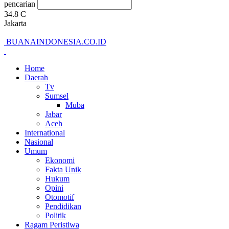
pencarian
34.8
C
Jakarta
BUANAINDONESIA.CO.ID
Home
Daerah
Tv
Sumsel
Muba
Jabar
Aceh
International
Nasional
Umum
Ekonomi
Fakta Unik
Hukum
Opini
Otomotif
Pendidikan
Politik
Ragam Peristiwa