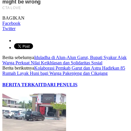
BAGIKAN
Facebook
Twitter
Berita sebelumya
Iduladha di Alun-Alun Garut, Bupati Syakur Ajak
Warga Perkuat Nilai Keikhlasan dan Solidaritas Sosial
Berita berikutnya
Kolaborasi Pemkab Garut dan Astra Hadirkan 85
Rumah Layak Huni bagi Warga Pakenjeng dan Cikajang
BERITA TERKAIT
DARI PENULIS