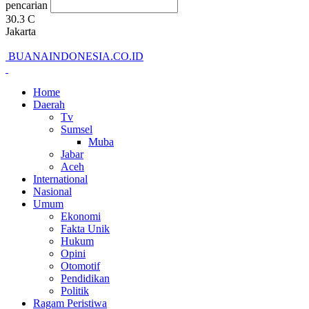
pencarian
30.3
C
Jakarta
BUANAINDONESIA.CO.ID
Home
Daerah
Tv
Sumsel
Muba
Jabar
Aceh
International
Nasional
Umum
Ekonomi
Fakta Unik
Hukum
Opini
Otomotif
Pendidikan
Politik
Ragam Peristiwa