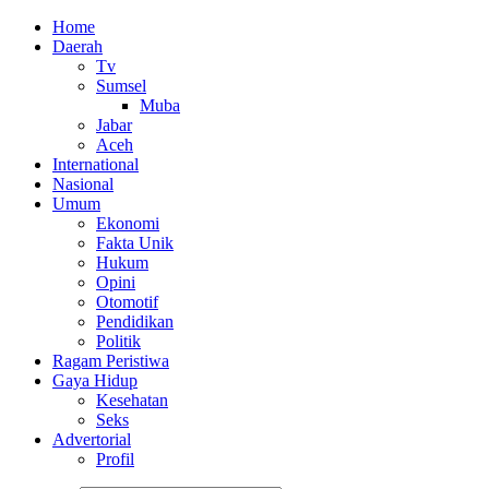
Home
Daerah
Tv
Sumsel
Muba
Jabar
Aceh
International
Nasional
Umum
Ekonomi
Fakta Unik
Hukum
Opini
Otomotif
Pendidikan
Politik
Ragam Peristiwa
Gaya Hidup
Kesehatan
Seks
Advertorial
Profil