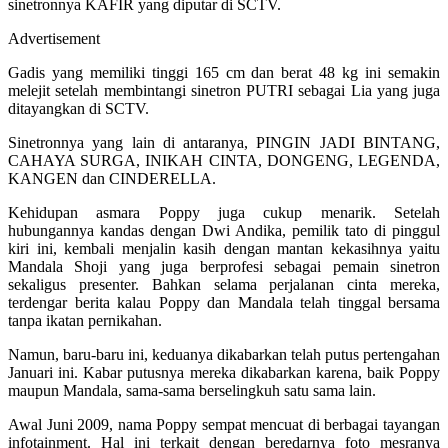
sinetronnya KAFIR yang diputar di SCTV.
Advertisement
Gadis yang memiliki tinggi 165 cm dan berat 48 kg ini semakin
melejit setelah membintangi sinetron PUTRI sebagai Lia yang juga
ditayangkan di SCTV.
Sinetronnya yang lain di antaranya, PINGIN JADI BINTANG,
CAHAYA SURGA, INIKAH CINTA, DONGENG, LEGENDA,
KANGEN dan CINDERELLA.
Kehidupan asmara Poppy juga cukup menarik. Setelah
hubungannya kandas dengan Dwi Andika, pemilik tato di pinggul
kiri ini, kembali menjalin kasih dengan mantan kekasihnya yaitu
Mandala Shoji yang juga berprofesi sebagai pemain sinetron
sekaligus presenter. Bahkan selama perjalanan cinta mereka,
terdengar berita kalau Poppy dan Mandala telah tinggal bersama
tanpa ikatan pernikahan.
Namun, baru-baru ini, keduanya dikabarkan telah putus pertengahan
Januari ini. Kabar putusnya mereka dikabarkan karena, baik Poppy
maupun Mandala, sama-sama berselingkuh satu sama lain.
Awal Juni 2009, nama Poppy sempat mencuat di berbagai tayangan
infotainment. Hal ini terkait dengan beredarnya foto mesranya